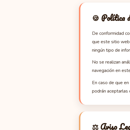
🍪 Política 
De conformidad con
que este sitio we
ningún tipo de info
No se realizan anál
navegación en est
En caso de que en 
podrán aceptarlas 
⚖️ Aviso Le